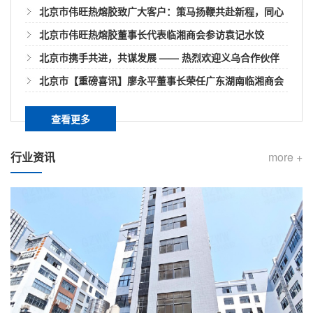
北京市伟旺热熔胶致广大客户：策马扬鞭共赴新程，同心
共赢启新篇
北京市伟旺热熔胶董事长代表临湘商会参访袁记水饺
北京市如何用热熔胶棒快速封箱？
北京市携手共进，共谋发展 —— 热烈欢迎义乌合作伙伴
密封纸箱最快的方式是什么呢？很多人一定想到直接拿
莅临我司参观指导​
北京市【重磅喜讯】廖永平董事长荣任广东湖南临湘商会
封箱胶密封，简单介绍下如何用胶棒进行快速封箱。热
第三届会长
熔胶可以在一定温度范围以内，经过加热其物理状态随
查看更多
温度而转变液态，但化学性质不会变化无毒无味是环保
北京市热熔胶颜色影响它的性能吗？
化工产品。胶棒就是利用热熔胶棒机/热熔胶枪的热量将
行业资讯
more +
其熔化。熔化之后就会变成胶液。然后将热熔胶机的胶
我们知道的热熔胶棒、胶粒以及块状等形态的热熔胶最
棒管和胶棒枪...
常见颜色白色、白透、黄色、黑色、黄透、乳白等，它
们均可以使用于不同行业领域。而热熔胶的颜色各异不
单单只是满足用户对颜色的要求，其实原料方面对它的
北京市快递袋遇水不开胶的原因是？
外观品相也有一定影响，而这颜色差异和热熔胶的质量
是没有关系的。热熔胶的生产配方原料配比的不同对其
快递袋作用主要就是包裹快递，目前网购的迅速发展促
粘性、固化点...
使了快递袋被广泛应用于物流包装运输！密封程度很
高，封口方式也便捷。我们收快递时偶尔会看到哪怕快
递袋破了但是封口处一般都不会爆开，可以知道热熔胶