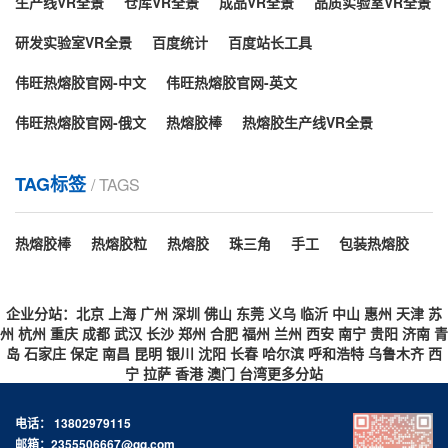
生产线VR全景
仓库VR全景
成品VR全景
品质实验室VR全景
北京市如何用热熔胶棒快速封箱？
(EVA)。加入其余材料例如增粘剂、树脂...
研发实验室VR全景
百度统计
百度站长工具
密封纸箱最快的方式是什么呢？很多人一定想到直接拿
封箱胶密封，简单介绍下如何用胶棒进行快速封箱。热
伟旺热熔胶官网-中文
伟旺热熔胶官网-英文
熔胶可以在一定温度范围以内，经过加热其物理状态随
伟旺热熔胶官网-俄文
温度而转变液态，但化学性质不会变化无毒无味是环保
热熔胶棒
热熔胶生产线VR全景
北京市热熔胶颜色影响它的性能吗？
化工产品。胶棒就是利用热熔胶棒机/热熔胶枪的热量将
其熔化。熔化之后就会变成胶液。然后将热熔胶机的胶
我们知道的热熔胶棒、胶粒以及块状等形态的热熔胶最
TAG标签
/ TAGS
棒管和胶棒枪...
常见颜色白色、白透、黄色、黑色、黄透、乳白等，它
们均可以使用于不同行业领域。而热熔胶的颜色各异不
热熔胶棒
热熔胶粒
热熔胶
珠三角
手工
包装热熔胶
单单只是满足用户对颜色的要求，其实原料方面对它的
北京市快递袋遇水不开胶的原因是？
外观品相也有一定影响，而这颜色差异和热熔胶的质量
是没有关系的。热熔胶的生产配方原料配比的不同对其
快递袋作用主要就是包裹快递，目前网购的迅速发展促
企业分站：
北京
上海
广州
深圳
佛山
东莞
义乌
临沂
中山
惠州
天津
苏
粘性、固化点...
使了快递袋被广泛应用于物流包装运输！密封程度很
州
杭州
重庆
成都
武汉
长沙
郑州
合肥
福州
兰州
西安
南宁
贵阳
济南
青
岛
石家庄
高，封口方式也便捷。我们收快递时偶尔会看到哪怕快
保定
南昌
昆明
银川
沈阳
长春
哈尔滨
呼和浩特
乌鲁木齐
西
宁
拉萨
香港
澳门
台湾
更多分站
递袋破了但是封口处一般都不会爆开，可以知道热熔胶
北京市热熔胶也有粘不了的东西？
对快递袋的粘合力是很强的，但是胶类黏剂长期遇水也
电话： 13802979115
是容易导致胶层开胶的，而在快递袋上却很少有遇水开
热熔胶虽然是一种粘合剂，不仅环保绿色而且粘接速度
邮箱：2355506667@qq.com