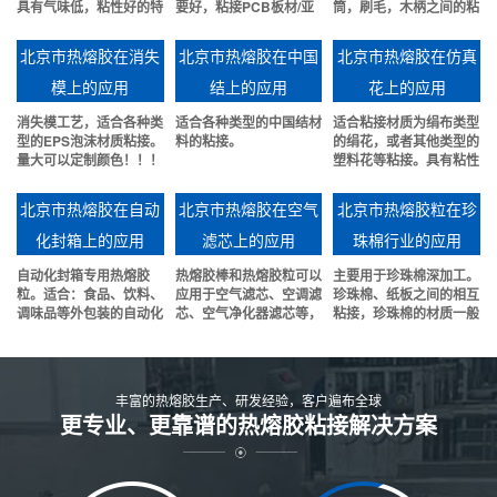
具有气味低，粘性好的特
要好，粘接PCB板材/亚
筒，刷毛，木柄之间的粘
点。
克力/铝板等材料。
接。粘性好，可靠性强。
北京市热熔胶在消失
北京市热熔胶在中国
北京市热熔胶在仿真
模上的应用
结上的应用
花上的应用
消失模工艺，适合各种类
适合各种类型的中国结材
适合粘接材质为绢布类型
型的EPS泡沫材质粘接。
料的粘接。
的绢花，或者其他类型的
量大可以定制颜色！！！
塑料花等粘接。具有粘性
好，冬天不发催等特点.
北京市热熔胶在自动
北京市热熔胶在空气
北京市热熔胶粒在珍
化封箱上的应用
滤芯上的应用
珠棉行业的应用
自动化封箱专用热熔胶
热熔胶棒和热熔胶粒可以
主要用于珍珠棉深加工。
粒。适合：食品、饮料、
应用于空气滤芯、空调滤
珍珠棉、纸板之间的相互
调味品等外包装的自动化
芯、空气净化器滤芯等，
粘接，珍珠棉的材质一般
快速封箱。
包括折线、贴边、端盖等
EPE或者EVA或者有些
部位粘接。
EPS保丽龙材质的也是可
以粘接的。
丰富的热熔胶生产、研发经验，客户遍布全球
更专业、更靠谱的热熔胶粘接解决方案