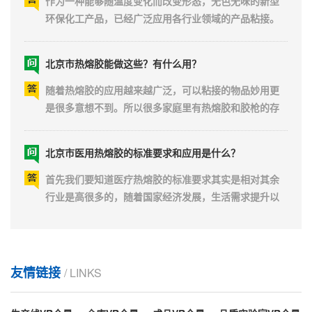
求环保无毒。而热...
环保化工产品，已经广泛应用各行业领域的产品粘接。
热熔胶种类多，有块状、棒状、粒状等形态。所以生产
配方，材料配比都是不一样的，特别是在夏季和冬季在
北京市热熔胶能做这些？有什么用？
气候环境的影响下展现的粘性差异就很明显了。当然除
了这些气候因素和配方差异以外，热熔胶使用的场景和
随着热熔胶的应用越来越广泛，可以粘接的物品妙用更
物品也会是影...
是很多意想不到。所以很多家庭里有热熔胶和胶枪的存
在并不奇怪。爱做手工花、手工饰品等兴趣的几乎人人
必备一把热熔胶枪，也就少不了热熔胶棒的需求。不但
北京市医用热熔胶的标准要求和应用是什么？
可以粘接物品还能做手工，同时也可以有很多小妙用，
你知道哪些呢？可能有一天会用得上，一起看看吧！例
首先我们要知道医疗热熔胶的标准要求其实是相对其余
如：菜板、地...
行业是高很多的，随着国家经济发展，生活需求提升以
及医疗机构等对人体接触材料的卫生要求，一次性卫生
用品需求量越来越大。因为直接和人体接触，出现粘合
北京市热熔胶还有保质期？多久老化？
失败，容易危害人体健康风险会大很多。所以这方面使
用的胶要求更为严格。无论是稳定性，还是阻隔性方面
热熔胶不用的时候能放多长时间呢？它的保质期有几
友情链接
要求能承受杀...
/ LINKS
年？近年来因环境保护问题备受关注，热熔胶这一环保
胶类产品因较多的优势备受各厂家青睐。目前使用最广
泛的当属EVA热熔胶。主要材料是乙烯-醋酸乙烯共聚物