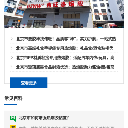
北京市热熔胶也有粘不了的东西？
对快递袋的粘合力是很强的，但是胶类黏剂长期遇水也
是容易导致胶层开胶的，而在快递袋上却很少有遇水开
热熔胶虽然是一种粘合剂，不仅环保绿色而且粘接速度
胶的问题。是什...
快，易作业且应用领域已经非常广泛。但也不是所有材
料都可以使用，也有一些材料是热熔胶无法适用的。我
们简单了解下什么材料会让热熔胶无法粘接。1、热熔胶
北京市要胶棒找伟旺！品质够“棒”，实力护航，一站式热
北京市热熔胶很久没用完会不粘吗？
不适合使用于受力较大的金属件粘接，因为本身金属材
熔胶棒解决方案
北京市高端礼盒手提袋专用热熔胶：礼品盒/酒盒粘接优
料表面光滑并热熔胶液的温度无法破坏金属表面，所以
当热熔胶很久未用完时候，可能会导致不粘甚至没有粘
用热熔...
选，兼顾美观与高效
性。正常情况下没有使用过的热熔胶也是有一定的保质
北京市PP材质粘接专用热熔胶：适配汽车内饰/玩具，高
期，普遍可以保存1-2年左右。当然我们使用中已经融化
效解决难粘痛点
北京市玻璃瓶装食品封箱优选：热熔胶助力酱油/醋/番茄
的热熔胶建议也是尽可能一次用完。所以容易造成热熔
北京市热熔胶在汽车滤清器有什么用？
酱包装稳固高效
胶不粘的原因我们简单看下吧！1、保质期不管是什么产
查看更多
品一旦生产出来后都是会有保质期的。热熔胶也不例外
现如今随着汽车市场发展的越来越大，汽车滤清器也越
正常情况下...
来越多样化。款式类型有滚筒式、弧形还有平板式等
常见百科
等。像是一般货车卡车这种大型车普遍使用滚筒式，而
家用轿车以及SUV这种小车型就是平板滤清器了。目前
北京市如何增强热熔胶粘度？
汽车领域针对轻量化、节能环保、低气味低排放低污染
且降噪减震越来越重视，所以这方面需要用的胶就更要
作为一种能够随温度变化而改变形态，无色无味的新型