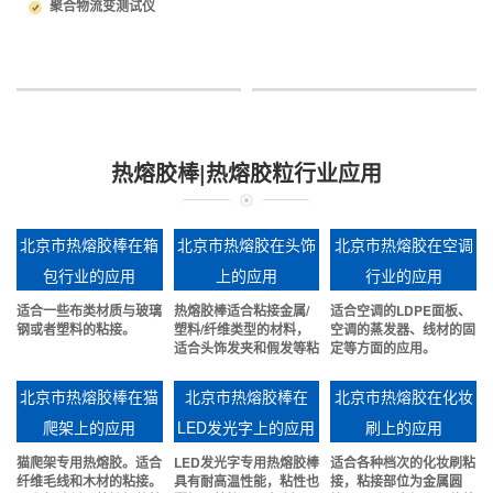
聚合物流变测试仪
热熔胶棒|热熔胶粒行业应用
北京市热熔胶棒在箱
北京市热熔胶在头饰
北京市热熔胶在空调
包行业的应用
上的应用
行业的应用
适合一些布类材质与玻璃
热熔胶棒适合粘接金属/
适合空调的LDPE面板、
钢或者塑料的粘接。
塑料/纤维类型的材料，
空调的蒸发器、线材的固
适合头饰发夹和假发等粘
定等方面的应用。
接。
北京市热熔胶棒在猫
北京市热熔胶棒在
北京市热熔胶在化妆
爬架上的应用
LED发光字上的应用
刷上的应用
猫爬架专用热熔胶。适合
LED发光字专用热熔胶棒
适合各种档次的化妆刷粘
纤维毛线和木材的粘接。
具有耐高温性能，粘性也
接，粘接部位为金属圆