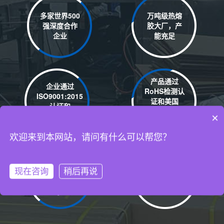
多家世界500
万吨级热熔
强深度合作
胶大厂，产
企业
能充足
产品通过
企业通过
RoHS检测认
ISO9001:2015
证和美国
认证和
REACH检测
ISO14001认证
×
认证
自有厂房15000平米
欢迎来到本网站，请问有什么可以帮您？
丰富的热熔
严格的产品
现在咨询
稍后再说
胶棒、热熔
品质管控流
胶粒研发经
程
验