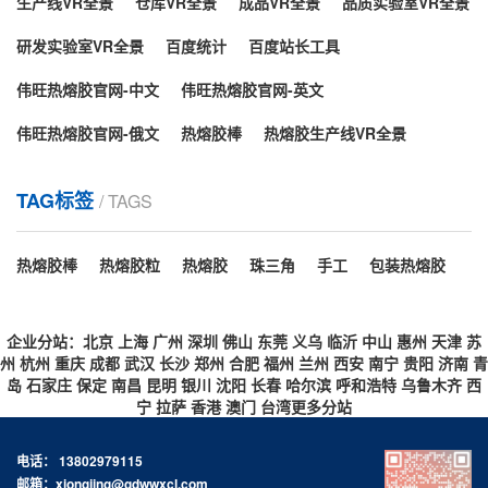
生产线VR全景
仓库VR全景
成品VR全景
品质实验室VR全景
泛的当属EVA热熔胶。主要材料是乙烯-醋酸乙烯共聚物
贵阳市如何用热熔胶棒快速封箱？
(EVA)。加入其余材料例如增粘剂、树脂...
研发实验室VR全景
百度统计
百度站长工具
密封纸箱最快的方式是什么呢？很多人一定想到直接拿
伟旺热熔胶官网-中文
伟旺热熔胶官网-英文
封箱胶密封，简单介绍下如何用胶棒进行快速封箱。热
熔胶可以在一定温度范围以内，经过加热其物理状态随
伟旺热熔胶官网-俄文
热熔胶棒
热熔胶生产线VR全景
温度而转变液态，但化学性质不会变化无毒无味是环保
贵阳市热熔胶颜色影响它的性能吗？
化工产品。胶棒就是利用热熔胶棒机/热熔胶枪的热量将
TAG标签
/ TAGS
其熔化。熔化之后就会变成胶液。然后将热熔胶机的胶
我们知道的热熔胶棒、胶粒以及块状等形态的热熔胶最
棒管和胶棒枪...
常见颜色白色、白透、黄色、黑色、黄透、乳白等，它
热熔胶棒
热熔胶粒
热熔胶
珠三角
手工
包装热熔胶
们均可以使用于不同行业领域。而热熔胶的颜色各异不
单单只是满足用户对颜色的要求，其实原料方面对它的
贵阳市快递袋遇水不开胶的原因是？
外观品相也有一定影响，而这颜色差异和热熔胶的质量
企业分站：
北京
上海
广州
深圳
佛山
东莞
义乌
临沂
中山
惠州
天津
苏
是没有关系的。热熔胶的生产配方原料配比的不同对其
快递袋作用主要就是包裹快递，目前网购的迅速发展促
州
杭州
重庆
成都
武汉
长沙
郑州
合肥
福州
兰州
西安
南宁
贵阳
济南
青
粘性、固化点...
使了快递袋被广泛应用于物流包装运输！密封程度很
岛
石家庄
保定
南昌
昆明
银川
沈阳
长春
哈尔滨
呼和浩特
乌鲁木齐
西
宁
拉萨
香港
澳门
台湾
更多分站
高，封口方式也便捷。我们收快递时偶尔会看到哪怕快
递袋破了但是封口处一般都不会爆开，可以知道热熔胶
贵阳市热熔胶也有粘不了的东西？
电话： 13802979115
对快递袋的粘合力是很强的，但是胶类黏剂长期遇水也
邮箱：xiongjing@gdwwxcl.com