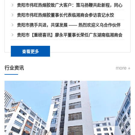
贵阳市伟旺热熔胶致广大客户：策马扬鞭共赴新程，同心
共赢启新篇
贵阳市伟旺热熔胶董事长代表临湘商会参访袁记水饺
贵阳市携手共进，共谋发展 —— 热烈欢迎义乌合作伙伴
贵阳市如何用热熔胶棒快速封箱？
莅临我司参观指导​
贵阳市【重磅喜讯】廖永平董事长荣任广东湖南临湘商会
密封纸箱最快的方式是什么呢？很多人一定想到直接拿
第三届会长
封箱胶密封，简单介绍下如何用胶棒进行快速封箱。热
查看更多
熔胶可以在一定温度范围以内，经过加热其物理状态随
温度而转变液态，但化学性质不会变化无毒无味是环保
贵阳市热熔胶颜色影响它的性能吗？
行业资讯
more +
化工产品。胶棒就是利用热熔胶棒机/热熔胶枪的热量将
其熔化。熔化之后就会变成胶液。然后将热熔胶机的胶
我们知道的热熔胶棒、胶粒以及块状等形态的热熔胶最
棒管和胶棒枪...
常见颜色白色、白透、黄色、黑色、黄透、乳白等，它
们均可以使用于不同行业领域。而热熔胶的颜色各异不
单单只是满足用户对颜色的要求，其实原料方面对它的
贵阳市快递袋遇水不开胶的原因是？
外观品相也有一定影响，而这颜色差异和热熔胶的质量
是没有关系的。热熔胶的生产配方原料配比的不同对其
快递袋作用主要就是包裹快递，目前网购的迅速发展促
粘性、固化点...
使了快递袋被广泛应用于物流包装运输！密封程度很
高，封口方式也便捷。我们收快递时偶尔会看到哪怕快