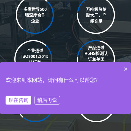
多家世界500
万吨级热熔
强深度合作
胶大厂，产
企业
能充足
产品通过
企业通过
RoHS检测认
ISO9001:2015
证和美国
认证和
REACH检测
ISO14001认证
×
认证
自有厂房15000平米
欢迎来到本网站，请问有什么可以帮您？
丰富的热熔
严格的产品
现在咨询
稍后再说
胶棒、热熔
品质管控流
胶粒研发经
程
验