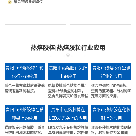
聚合物流变测试仪
热熔胶棒|热熔胶粒行业应用
贵阳市热熔胶棒在箱
贵阳市热熔胶在头饰
贵阳市热熔胶在空调
包行业的应用
上的应用
行业的应用
适合一些布类材质与玻璃
热熔胶棒适合粘接金属/
适合空调的LDPE面板、
钢或者塑料的粘接。
塑料/纤维类型的材料，
空调的蒸发器、线材的固
适合头饰发夹和假发等粘
定等方面的应用。
接。
贵阳市热熔胶棒在猫
贵阳市热熔胶棒在
贵阳市热熔胶在化妆
爬架上的应用
LED发光字上的应用
刷上的应用
猫爬架专用热熔胶。适合
LED发光字专用热熔胶棒
适合各种档次的化妆刷粘
纤维毛线和木材的粘接。
具有耐高温性能，粘性也
接，粘接部位为金属圆