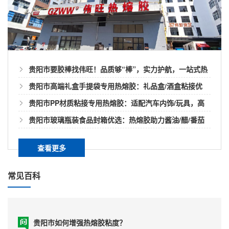
递袋破了但是封口处一般都不会爆开，可以知道热熔胶
贵阳市热熔胶也有粘不了的东西？
对快递袋的粘合力是很强的，但是胶类黏剂长期遇水也
是容易导致胶层开胶的，而在快递袋上却很少有遇水开
热熔胶虽然是一种粘合剂，不仅环保绿色而且粘接速度
胶的问题。是什...
快，易作业且应用领域已经非常广泛。但也不是所有材
料都可以使用，也有一些材料是热熔胶无法适用的。我
贵阳市要胶棒找伟旺！品质够“棒”，实力护航，一站式热
们简单了解下什么材料会让热熔胶无法粘接。1、热熔胶
贵阳市热熔胶很久没用完会不粘吗？
熔胶棒解决方案
贵阳市高端礼盒手提袋专用热熔胶：礼品盒/酒盒粘接优
不适合使用于受力较大的金属件粘接，因为本身金属材
料表面光滑并热熔胶液的温度无法破坏金属表面，所以
当热熔胶很久未用完时候，可能会导致不粘甚至没有粘
选，兼顾美观与高效
贵阳市PP材质粘接专用热熔胶：适配汽车内饰/玩具，高
用热熔...
性。正常情况下没有使用过的热熔胶也是有一定的保质
效解决难粘痛点
贵阳市玻璃瓶装食品封箱优选：热熔胶助力酱油/醋/番茄
期，普遍可以保存1-2年左右。当然我们使用中已经融化
酱包装稳固高效
的热熔胶建议也是尽可能一次用完。所以容易造成热熔
贵阳市热熔胶在汽车滤清器有什么用？
查看更多
胶不粘的原因我们简单看下吧！1、保质期不管是什么产
品一旦生产出来后都是会有保质期的。热熔胶也不例外
现如今随着汽车市场发展的越来越大，汽车滤清器也越
常见百科
正常情况下...
来越多样化。款式类型有滚筒式、弧形还有平板式等
等。像是一般货车卡车这种大型车普遍使用滚筒式，而
家用轿车以及SUV这种小车型就是平板滤清器了。目前
贵阳市如何增强热熔胶粘度？
汽车领域针对轻量化、节能环保、低气味低排放低污染