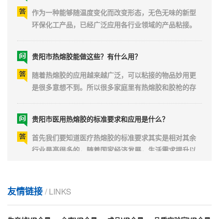
且降噪减震越来越重视，所以这方面需要用的胶就更要
作为一种能够随温度变化而改变形态，无色无味的新型
求环保无毒。而热...
环保化工产品，已经广泛应用各行业领域的产品粘接。
热熔胶种类多，有块状、棒状、粒状等形态。所以生产
配方，材料配比都是不一样的，特别是在夏季和冬季在
贵阳市热熔胶能做这些？有什么用？
气候环境的影响下展现的粘性差异就很明显了。当然除
了这些气候因素和配方差异以外，热熔胶使用的场景和
随着热熔胶的应用越来越广泛，可以粘接的物品妙用更
物品也会是影...
是很多意想不到。所以很多家庭里有热熔胶和胶枪的存
在并不奇怪。爱做手工花、手工饰品等兴趣的几乎人人
必备一把热熔胶枪，也就少不了热熔胶棒的需求。不但
贵阳市医用热熔胶的标准要求和应用是什么？
可以粘接物品还能做手工，同时也可以有很多小妙用，
你知道哪些呢？可能有一天会用得上，一起看看吧！例
首先我们要知道医疗热熔胶的标准要求其实是相对其余
如：菜板、地...
行业是高很多的，随着国家经济发展，生活需求提升以
及医疗机构等对人体接触材料的卫生要求，一次性卫生
用品需求量越来越大。因为直接和人体接触，出现粘合
贵阳市热熔胶还有保质期？多久老化？
失败，容易危害人体健康风险会大很多。所以这方面使
用的胶要求更为严格。无论是稳定性，还是阻隔性方面
友情链接
热熔胶不用的时候能放多长时间呢？它的保质期有几
/ LINKS
要求能承受杀...
年？近年来因环境保护问题备受关注，热熔胶这一环保
胶类产品因较多的优势备受各厂家青睐。目前使用最广