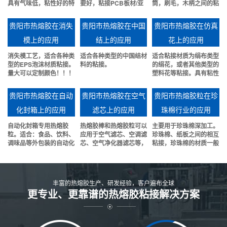
具有气味低，粘性好的特
要好，粘接PCB板材/亚
筒，刷毛，木柄之间的粘
点。
克力/铝板等材料。
接。粘性好，可靠性强。
贵阳市热熔胶在消失
贵阳市热熔胶在中国
贵阳市热熔胶在仿真
模上的应用
结上的应用
花上的应用
消失模工艺，适合各种类
适合各种类型的中国结材
适合粘接材质为绢布类型
型的EPS泡沫材质粘接。
料的粘接。
的绢花，或者其他类型的
量大可以定制颜色！！！
塑料花等粘接。具有粘性
好，冬天不发催等特点.
贵阳市热熔胶在自动
贵阳市热熔胶在空气
贵阳市热熔胶粒在珍
化封箱上的应用
滤芯上的应用
珠棉行业的应用
自动化封箱专用热熔胶
热熔胶棒和热熔胶粒可以
主要用于珍珠棉深加工。
粒。适合：食品、饮料、
应用于空气滤芯、空调滤
珍珠棉、纸板之间的相互
调味品等外包装的自动化
芯、空气净化器滤芯等，
粘接，珍珠棉的材质一般
快速封箱。
包括折线、贴边、端盖等
EPE或者EVA或者有些
部位粘接。
EPS保丽龙材质的也是可
以粘接的。
丰富的热熔胶生产、研发经验，客户遍布全球
更专业、更靠谱的热熔胶粘接解决方案