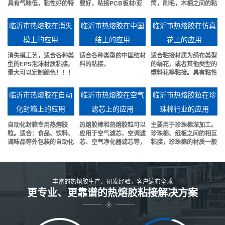
具有气味低，粘性好的特
要好，粘接PCB板材/亚
筒，刷毛，木柄之间的粘
点。
克力/铝板等材料。
接。粘性好，可靠性强。
临沂市热熔胶在消失
临沂市热熔胶在中国
临沂市热熔胶在仿真
模上的应用
结上的应用
花上的应用
消失模工艺，适合各种类
适合各种类型的中国结材
适合粘接材质为绢布类型
型的EPS泡沫材质粘接。
料的粘接。
的绢花，或者其他类型的
量大可以定制颜色！！！
塑料花等粘接。具有粘性
好，冬天不发催等特点.
临沂市热熔胶在自动
临沂市热熔胶在空气
临沂市热熔胶粒在珍
化封箱上的应用
滤芯上的应用
珠棉行业的应用
自动化封箱专用热熔胶
热熔胶棒和热熔胶粒可以
主要用于珍珠棉深加工。
粒。适合：食品、饮料、
应用于空气滤芯、空调滤
珍珠棉、纸板之间的相互
调味品等外包装的自动化
芯、空气净化器滤芯等，
粘接，珍珠棉的材质一般
快速封箱。
包括折线、贴边、端盖等
EPE或者EVA或者有些
部位粘接。
EPS保丽龙材质的也是可
以粘接的。
丰富的热熔胶生产、研发经验，客户遍布全球
更专业、更靠谱的热熔胶粘接解决方案