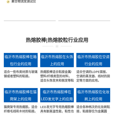
聚合物流变测试仪
热熔胶棒|热熔胶粒行业应用
临沂市热熔胶棒在箱
临沂市热熔胶在头饰
临沂市热熔胶在空调
包行业的应用
上的应用
行业的应用
适合一些布类材质与玻璃
热熔胶棒适合粘接金属/
适合空调的LDPE面板、
钢或者塑料的粘接。
塑料/纤维类型的材料，
空调的蒸发器、线材的固
适合头饰发夹和假发等粘
定等方面的应用。
接。
临沂市热熔胶棒在猫
临沂市热熔胶棒在
临沂市热熔胶在化妆
爬架上的应用
LED发光字上的应用
刷上的应用
猫爬架专用热熔胶。适合
LED发光字专用热熔胶棒
适合各种档次的化妆刷粘
纤维毛线和木材的粘接。
具有耐高温性能，粘性也
接，粘接部位为金属圆