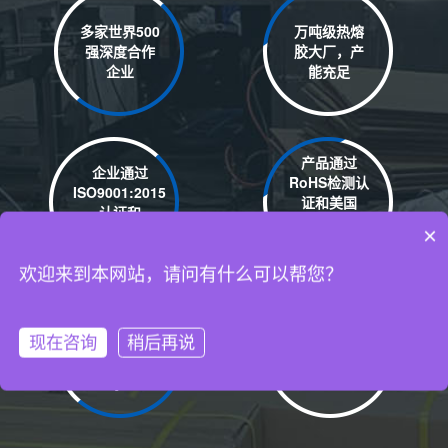
多家世界500
万吨级热熔
强深度合作
胶大厂，产
企业
能充足
产品通过
企业通过
RoHS检测认
ISO9001:2015
证和美国
认证和
REACH检测
自有厂房15000平米
ISO14001认证
×
认证
年产热熔胶3万吨以上
欢迎来到本网站，请问有什么可以帮您？
丰富的热熔
严格的产品
现在咨询
稍后再说
胶棒、热熔
品质管控流
胶粒研发经
程
验