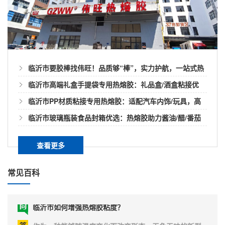
临沂市热熔胶也有粘不了的东西？
对快递袋的粘合力是很强的，但是胶类黏剂长期遇水也
是容易导致胶层开胶的，而在快递袋上却很少有遇水开
热熔胶虽然是一种粘合剂，不仅环保绿色而且粘接速度
胶的问题。是什...
快，易作业且应用领域已经非常广泛。但也不是所有材
料都可以使用，也有一些材料是热熔胶无法适用的。我
们简单了解下什么材料会让热熔胶无法粘接。1、热熔胶
临沂市要胶棒找伟旺！品质够“棒”，实力护航，一站式热
临沂市热熔胶很久没用完会不粘吗？
不适合使用于受力较大的金属件粘接，因为本身金属材
熔胶棒解决方案
临沂市高端礼盒手提袋专用热熔胶：礼品盒/酒盒粘接优
料表面光滑并热熔胶液的温度无法破坏金属表面，所以
当热熔胶很久未用完时候，可能会导致不粘甚至没有粘
用热熔...
选，兼顾美观与高效
临沂市PP材质粘接专用热熔胶：适配汽车内饰/玩具，高
性。正常情况下没有使用过的热熔胶也是有一定的保质
期，普遍可以保存1-2年左右。当然我们使用中已经融化
效解决难粘痛点
临沂市玻璃瓶装食品封箱优选：热熔胶助力酱油/醋/番茄
的热熔胶建议也是尽可能一次用完。所以容易造成热熔
酱包装稳固高效
临沂市热熔胶在汽车滤清器有什么用？
胶不粘的原因我们简单看下吧！1、保质期不管是什么产
查看更多
品一旦生产出来后都是会有保质期的。热熔胶也不例外
现如今随着汽车市场发展的越来越大，汽车滤清器也越
正常情况下...
来越多样化。款式类型有滚筒式、弧形还有平板式等
常见百科
等。像是一般货车卡车这种大型车普遍使用滚筒式，而
家用轿车以及SUV这种小车型就是平板滤清器了。目前
临沂市如何增强热熔胶粘度？
汽车领域针对轻量化、节能环保、低气味低排放低污染
且降噪减震越来越重视，所以这方面需要用的胶就更要
作为一种能够随温度变化而改变形态，无色无味的新型