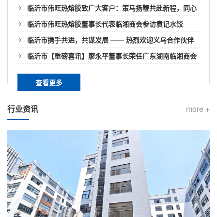
临沂市伟旺热熔胶致广大客户：策马扬鞭共赴新程，同心
共赢启新篇
临沂市伟旺热熔胶董事长代表临湘商会参访袁记水饺
临沂市如何用热熔胶棒快速封箱？
临沂市携手共进，共谋发展 —— 热烈欢迎义乌合作伙伴
密封纸箱最快的方式是什么呢？很多人一定想到直接拿
莅临我司参观指导​
临沂市【重磅喜讯】廖永平董事长荣任广东湖南临湘商会
封箱胶密封，简单介绍下如何用胶棒进行快速封箱。热
第三届会长
熔胶可以在一定温度范围以内，经过加热其物理状态随
查看更多
温度而转变液态，但化学性质不会变化无毒无味是环保
临沂市热熔胶颜色影响它的性能吗？
化工产品。胶棒就是利用热熔胶棒机/热熔胶枪的热量将
行业资讯
more +
其熔化。熔化之后就会变成胶液。然后将热熔胶机的胶
我们知道的热熔胶棒、胶粒以及块状等形态的热熔胶最
棒管和胶棒枪...
常见颜色白色、白透、黄色、黑色、黄透、乳白等，它
们均可以使用于不同行业领域。而热熔胶的颜色各异不
单单只是满足用户对颜色的要求，其实原料方面对它的
临沂市快递袋遇水不开胶的原因是？
外观品相也有一定影响，而这颜色差异和热熔胶的质量
是没有关系的。热熔胶的生产配方原料配比的不同对其
快递袋作用主要就是包裹快递，目前网购的迅速发展促
粘性、固化点...
使了快递袋被广泛应用于物流包装运输！密封程度很
高，封口方式也便捷。我们收快递时偶尔会看到哪怕快
递袋破了但是封口处一般都不会爆开，可以知道热熔胶