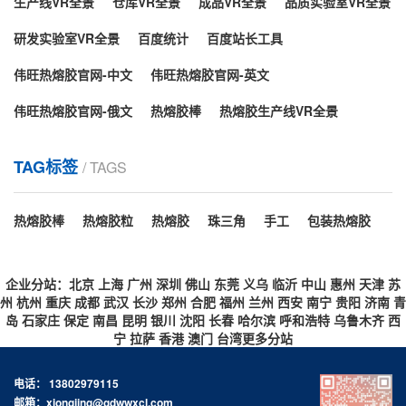
生产线VR全景
仓库VR全景
成品VR全景
品质实验室VR全景
临沂市如何用热熔胶棒快速封箱？
(EVA)。加入其余材料例如增粘剂、树脂...
研发实验室VR全景
百度统计
百度站长工具
密封纸箱最快的方式是什么呢？很多人一定想到直接拿
封箱胶密封，简单介绍下如何用胶棒进行快速封箱。热
伟旺热熔胶官网-中文
伟旺热熔胶官网-英文
熔胶可以在一定温度范围以内，经过加热其物理状态随
伟旺热熔胶官网-俄文
热熔胶棒
热熔胶生产线VR全景
温度而转变液态，但化学性质不会变化无毒无味是环保
临沂市热熔胶颜色影响它的性能吗？
化工产品。胶棒就是利用热熔胶棒机/热熔胶枪的热量将
其熔化。熔化之后就会变成胶液。然后将热熔胶机的胶
我们知道的热熔胶棒、胶粒以及块状等形态的热熔胶最
TAG标签
/ TAGS
棒管和胶棒枪...
常见颜色白色、白透、黄色、黑色、黄透、乳白等，它
们均可以使用于不同行业领域。而热熔胶的颜色各异不
热熔胶棒
热熔胶粒
热熔胶
珠三角
手工
包装热熔胶
单单只是满足用户对颜色的要求，其实原料方面对它的
临沂市快递袋遇水不开胶的原因是？
外观品相也有一定影响，而这颜色差异和热熔胶的质量
是没有关系的。热熔胶的生产配方原料配比的不同对其
快递袋作用主要就是包裹快递，目前网购的迅速发展促
企业分站：
北京
上海
广州
深圳
佛山
东莞
义乌
临沂
中山
惠州
天津
苏
粘性、固化点...
使了快递袋被广泛应用于物流包装运输！密封程度很
州
杭州
重庆
成都
武汉
长沙
郑州
合肥
福州
兰州
西安
南宁
贵阳
济南
青
岛
石家庄
保定
南昌
昆明
银川
沈阳
长春
哈尔滨
呼和浩特
乌鲁木齐
西
高，封口方式也便捷。我们收快递时偶尔会看到哪怕快
宁
拉萨
香港
澳门
台湾
更多分站
递袋破了但是封口处一般都不会爆开，可以知道热熔胶
临沂市热熔胶也有粘不了的东西？
对快递袋的粘合力是很强的，但是胶类黏剂长期遇水也
电话： 13802979115
是容易导致胶层开胶的，而在快递袋上却很少有遇水开
热熔胶虽然是一种粘合剂，不仅环保绿色而且粘接速度
邮箱：xiongjing@gdwwxcl.com