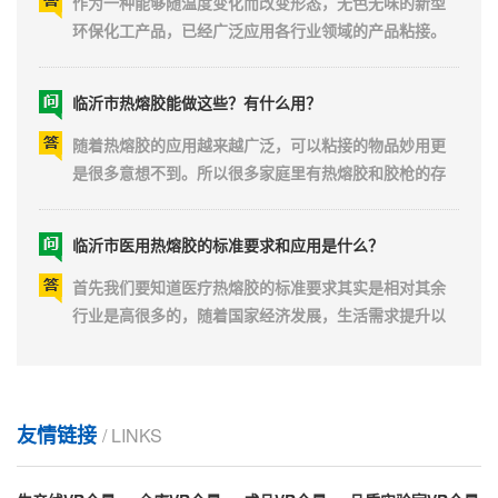
求环保无毒。而热...
环保化工产品，已经广泛应用各行业领域的产品粘接。
热熔胶种类多，有块状、棒状、粒状等形态。所以生产
配方，材料配比都是不一样的，特别是在夏季和冬季在
临沂市热熔胶能做这些？有什么用？
气候环境的影响下展现的粘性差异就很明显了。当然除
了这些气候因素和配方差异以外，热熔胶使用的场景和
随着热熔胶的应用越来越广泛，可以粘接的物品妙用更
物品也会是影...
是很多意想不到。所以很多家庭里有热熔胶和胶枪的存
在并不奇怪。爱做手工花、手工饰品等兴趣的几乎人人
必备一把热熔胶枪，也就少不了热熔胶棒的需求。不但
临沂市医用热熔胶的标准要求和应用是什么？
可以粘接物品还能做手工，同时也可以有很多小妙用，
你知道哪些呢？可能有一天会用得上，一起看看吧！例
首先我们要知道医疗热熔胶的标准要求其实是相对其余
如：菜板、地...
行业是高很多的，随着国家经济发展，生活需求提升以
及医疗机构等对人体接触材料的卫生要求，一次性卫生
用品需求量越来越大。因为直接和人体接触，出现粘合
临沂市热熔胶还有保质期？多久老化？
失败，容易危害人体健康风险会大很多。所以这方面使
用的胶要求更为严格。无论是稳定性，还是阻隔性方面
热熔胶不用的时候能放多长时间呢？它的保质期有几
友情链接
要求能承受杀...
/ LINKS
年？近年来因环境保护问题备受关注，热熔胶这一环保
胶类产品因较多的优势备受各厂家青睐。目前使用最广
泛的当属EVA热熔胶。主要材料是乙烯-醋酸乙烯共聚物